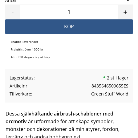
Antal
Lägg 
-
+
KÖP
Snabba leveranser
Fraktfritt över 1000 kr
Alltid 30 dagars öppet köp
Lagerstatus
2 st i lager
Artikelnr
8435646509655ES
Tillverkare
Green Stuff World
Dessa
självhäftande airbrush-schabloner med
orcmotiv
är utformade för att skapa symboler,
mönster och dekorationer på miniatyrer, fordon,
terräng och andra hobbyprojekt.