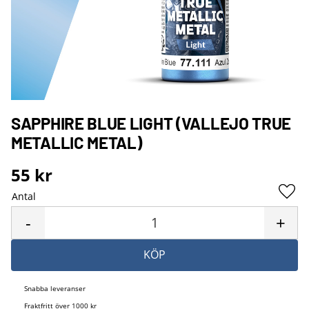
SAPPHIRE BLUE LIGHT (VALLEJO TRUE
METALLIC METAL)
55
kr
Antal
Lägg 
-
+
KÖP
Snabba leveranser
Fraktfritt över 1000 kr