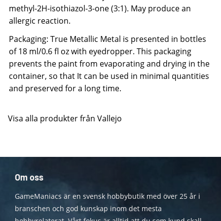
methyl-2H-isothiazol-3-one (3:1). May produce an
allergic reaction.
Packaging: True Metallic Metal is presented in bottles
of 18 ml/0.6 fl oz with eyedropper. This packaging
prevents the paint from evaporating and drying in the
container, so that It can be used in minimal quantities
and preserved for a long time.
Visa alla produkter från Vallejo
Om oss
GameManiacs är en svensk hobbybutik med över 25 år i
branschen och god kunskap inom det mesta
hobbyrelaterat. Vårt fokus är alltid att du som kund skall