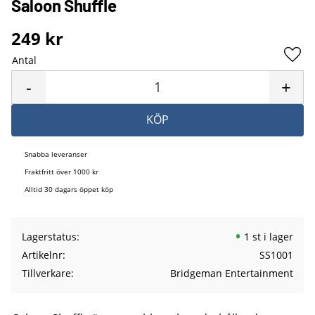
Saloon Shuffle
249
kr
Antal
Lägg 
-
+
KÖP
Snabba leveranser
Fraktfritt över 1000 kr
Alltid 30 dagars öppet köp
Lagerstatus
1 st i lager
Artikelnr
SS1001
Tillverkare
Bridgeman Entertainment