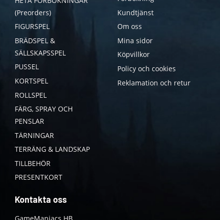
HETA FÖRBOKNINGAR
(Preorders)
Kundtjänst
FIGURSPEL
Om oss
BRÄDSPEL &
Mina sidor
SÄLLSKAPSSPEL
Köpvillkor
PUSSEL
Policy och cookies
KORTSPEL
Reklamation och retur
ROLLSPEL
FÄRG, SPRAY OCH
PENSLAR
TÄRNINGAR
TERRÄNG & LANDSKAP
TILLBEHÖR
PRESENTKORT
Kontakta oss
GameManiacs HB