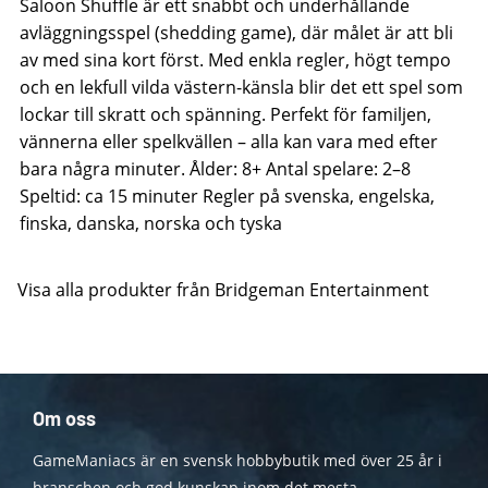
Saloon Shuffle är ett snabbt och underhållande
avläggningsspel (shedding game), där målet är att bli
av med sina kort först. Med enkla regler, högt tempo
och en lekfull vilda västern-känsla blir det ett spel som
lockar till skratt och spänning. Perfekt för familjen,
vännerna eller spelkvällen – alla kan vara med efter
bara några minuter. Ålder: 8+ Antal spelare: 2–8
Speltid: ca 15 minuter Regler på svenska, engelska,
finska, danska, norska och tyska
Visa alla produkter från Bridgeman Entertainment
Om oss
GameManiacs är en svensk hobbybutik med över 25 år i
branschen och god kunskap inom det mesta