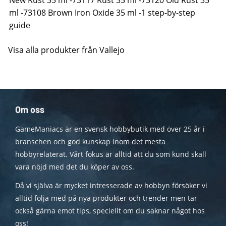
New Rust 35 ml -73117 Rust 35 ml -73120 Old Rust 35
ml -73108 Brown Iron Oxide 35 ml -1 step-by-step
guide
Visa alla produkter från Vallejo
Om oss
GameManiacs är en svensk hobbybutik med över 25 år i
branschen och god kunskap inom det mesta
hobbyrelaterat. Vårt fokus är alltid att du som kund skall
vara nöjd med det du köper av oss.
Då vi själva är mycket intresserade av hobbyn försöker vi
alltid följa med på nya produkter och trender men tar
också gärna emot tips, speciellt om du saknar något hos
oss!