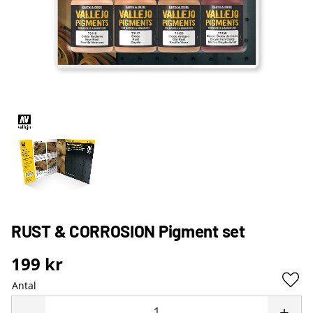
RUST & CORROSION Pigment set
199
kr
Antal
Lägg 
-
+