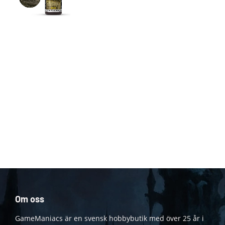
Om oss
GameManiacs är en svensk hobbybutik med över 25 år i