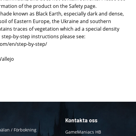
formation of the product on the Safety page.
 shade known as Black Earth, especially dark and dense,
e soil of Eastern Europe, the Ukraine and southern
ains traces of vegetation which ad a special density
r step-by-step instructions please see:
.com/en/step-by-step/
Vallejo
Kontakta oss
älan / Förbokning
GameManiacs HB