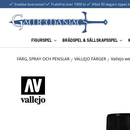
Snabba leveranser!
Fraktfritt över 1000 kr
Alltid 30 dagars öppet 
FIGURSPEL
BRÄDSPEL & SÄLLSKAPSSPEL
FÄRG, SPRAY OCH PENSLAR
VALLEJO FÄRGER
Vallejo w