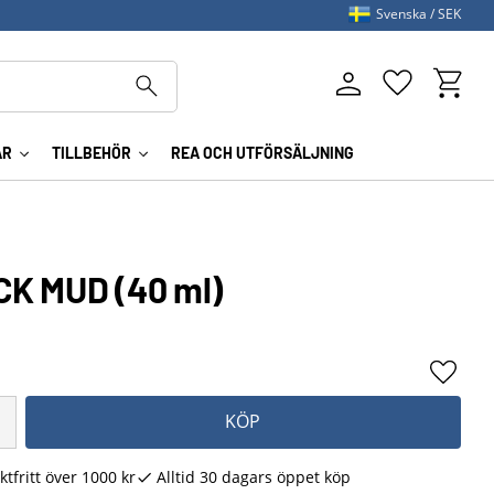
Svenska
SEK
Kundva
Favoriter
AR
TILLBEHÖR
REA OCH UTFÖRSÄLJNING
CK MUD (40 ml)
Lägg ti
KÖP
ktfritt över 1000 kr
Alltid 30 dagars öppet köp