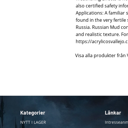
also certified safety in
Applications: A familiar
found in the very fertil
Russia. Russian Mud cont
and realistic texture. Fo
https://acrylicosvallejo
Visa alla produkter från 
Kategorier
Länkar
NYTT I LAGER
Intresseanm