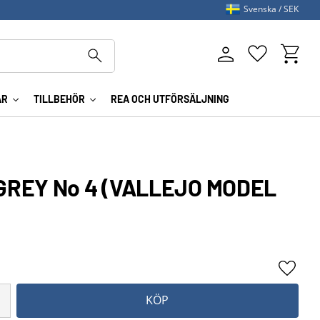
Svenska
SEK
Kundva
Favoriter
AR
TILLBEHÖR
REA OCH UTFÖRSÄLJNING
GREY No 4 (VALLEJO MODEL
Lägg ti
KÖP