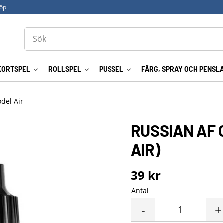
köp
KORTSPEL
ROLLSPEL
PUSSEL
FÄRG, SPRAY OCH PENSL
odel Air
RUSSIAN AF 
AIR)
39
kr
Antal
-
+