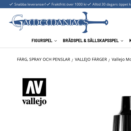
Snabba leveranser!
Fraktfritt över 1000 kr
Alltid 30 dagars öppet 
FIGURSPEL
BRÄDSPEL & SÄLLSKAPSSPEL
FÄRG, SPRAY OCH PENSLAR
VALLEJO FÄRGER
Vallejo M