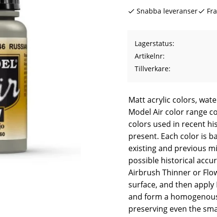
Snabba leveranser
Fra
Lagerstatus
Artikelnr
Tillverkare
Matt acrylic colors, wat
Model Air color range co
colors used in recent hi
present. Each color is b
existing and previous mi
possible historical accur
Airbrush Thinner or Flo
surface, and then apply M
and form a homogenous p
preserving even the smal