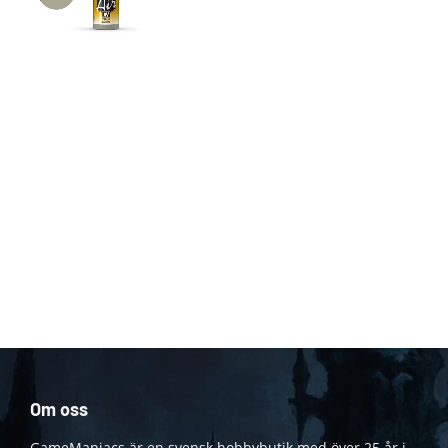
Om oss
GameManiacs är en svensk hobbybutik med över 25 år i