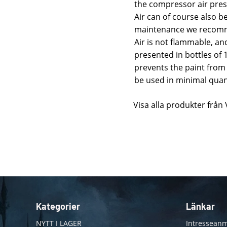
the compressor air press
Air can of course also b
maintenance we recommen
Air is not flammable, an
presented in bottles of 
prevents the paint from 
be used in minimal quant
Visa alla produkter från 
Kategorier
Länkar
NYTT I LAGER
Intresseanm