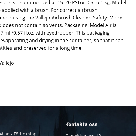
ure is recommended at 15  20 PSI or 0.5 to 1 kg. Model
e applied with a brush. For correct airbrush
d using the Vallejo Airbrush Cleaner. Safety: Model
d does not contain solvents. Packaging: Model Air is
17 ml./0.57 fl.oz. with eyedropper. This packaging
evaporating and drying in the container, so that It can
ities and preserved for a long time.
Vallejo
Kontakta oss
älan / Förbokning
GameManiacs HB