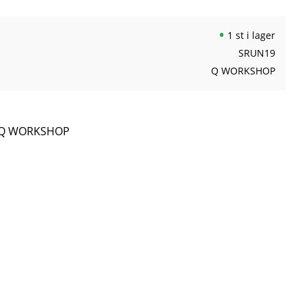
1 st i lager
SRUN19
Q WORKSHOP
ån Q WORKSHOP