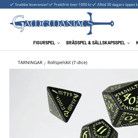
Snabba leveranser!
Fraktfritt över 1000 kr
Alltid 30 dagars öppet 
FIGURSPEL
BRÄDSPEL & SÄLLSKAPSSPEL
TÄRNINGAR
Rollspelskit (7-dice)