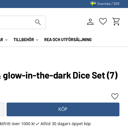
Svenska
SEK
Kundva
Favoriter
AR
TILLBEHÖR
REA OCH UTFÖRSÄLJNING
 glow-in-the-dark Dice Set (7)
Lägg ti
KÖP
ktfritt över 1000 kr
Alltid 30 dagars öppet köp