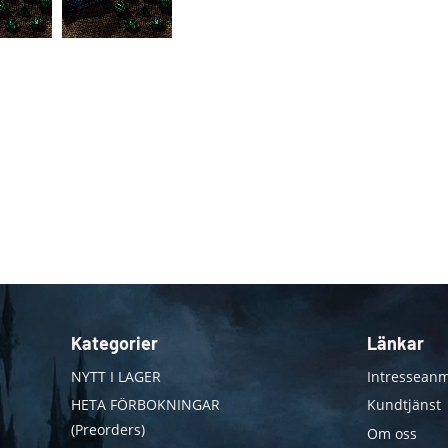
Kategorier
Länkar
NYTT I LAGER
Intresseanm
HETA FÖRBOKNINGAR
Kundtjänst
(Preorders)
Om oss