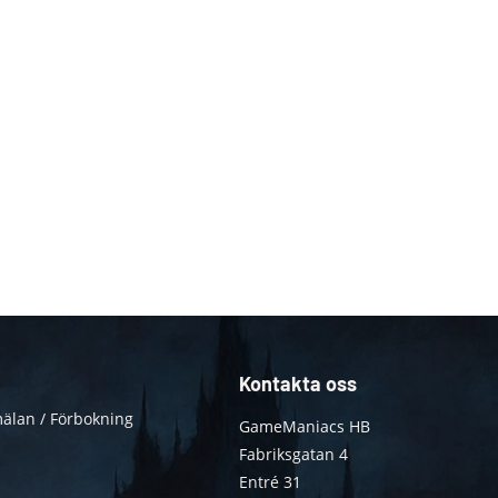
Kontakta oss
älan / Förbokning
GameManiacs HB
Fabriksgatan 4
Entré 31