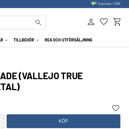
Svenska
SEK
Kundva
Favoriter
AR
TILLBEHÖR
REA OCH UTFÖRSÄLJNING
HADE (VALLEJO TRUE
ETAL)
Lägg ti
KÖP