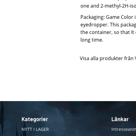
one and 2-methyl-2H-isot
Packaging: Game Color is
eyedropper. This packag
the container, so that I
long time.
Visa alla produkter från 
Kategorier
Länkar
NYTT I LAGER
Intresseanm