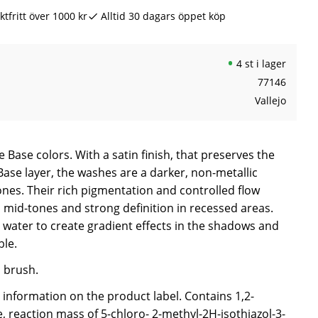
ktfritt över 1000 kr
Alltid 30 dagars öppet köp
4 st i lager
77146
Vallejo
 Base colors. With a satin finish, that preserves the
Base layer, the washes are a darker, non-metallic
ones. Their rich pigmentation and controlled flow
 mid-tones and strong definition in recessed areas.
 water to create gradient effects in the shadows and
ble.
a brush.
e information on the product label. Contains 1,2-
, reaction mass of 5-chloro- 2-methyl-2H-isothiazol-3-