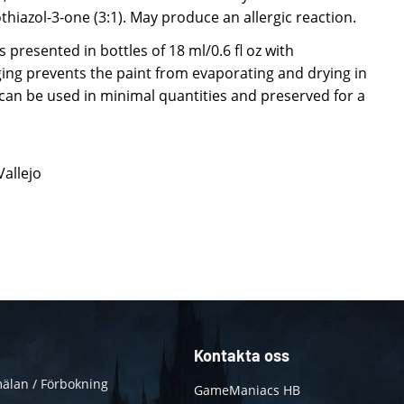
hiazol-3-one (3:1). May produce an allergic reaction.
 presented in bottles of 18 ml/0.6 fl oz with
ing prevents the paint from evaporating and drying in
t can be used in minimal quantities and preserved for a
Vallejo
Kontakta oss
älan / Förbokning
GameManiacs HB