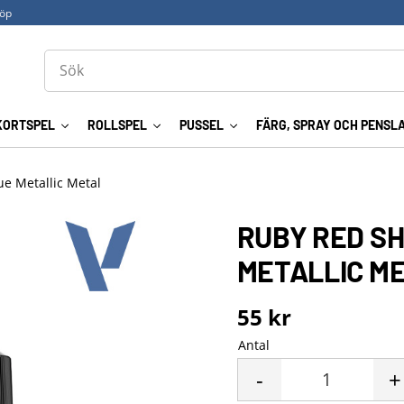
köp
KORTSPEL
ROLLSPEL
PUSSEL
FÄRG, SPRAY OCH PENSL
ue Metallic Metal
RUBY RED S
METALLIC M
55
kr
Antal
-
+