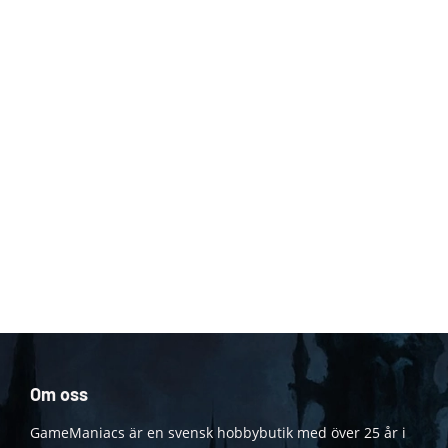
Om oss
GameManiacs är en svensk hobbybutik med över 25 år i