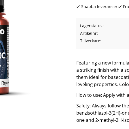
Snabba leveranser
Fra
Lagerstatus
Artikelnr
Tillverkare
Featuring a new formulat
a striking finish with a
them ideal for basecoati
leveling properties. Col
How to use: Apply with 
Safety: Always follow th
benzisothiazol-3(2H)-one
one and 2-methyl-2H-isot