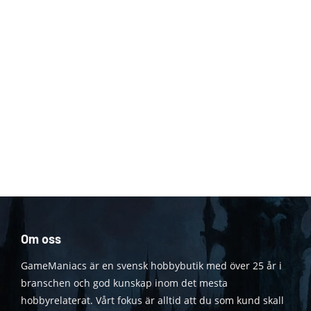
Om oss
GameManiacs är en svensk hobbybutik med över 25 år i
branschen och god kunskap inom det mesta
hobbyrelaterat. Vårt fokus är alltid att du som kund skall