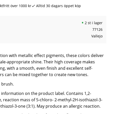
ktfritt över 1000 kr
Alltid 30 dagars öppet köp
2 st i lager
77126
Vallejo
ion with metallic effect pigments, these colors deliver
 scale-appropriate shine. Their high coverage makes
ng, with a smooth, even finish and excellent self-
ors can be mixed together to create new tones.
a brush.
e information on the product label. Contains 1,2-
, reaction mass of 5-chloro- 2-methyl-2H-isothiazol-3-
hiazol-3-one (3:1). May produce an allergic reaction.