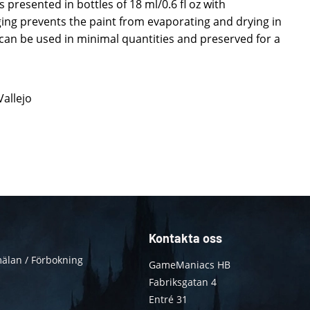
 presented in bottles of 18 ml/0.6 fl oz with
ing prevents the paint from evaporating and drying in
t can be used in minimal quantities and preserved for a
Vallejo
Kontakta oss
älan / Förbokning
GameManiacs HB
Fabriksgatan 4
Entré 31