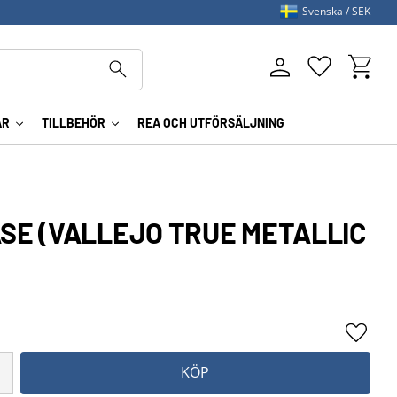
Svenska
SEK
Kundva
Favoriter
AR
TILLBEHÖR
REA OCH UTFÖRSÄLJNING
SE (VALLEJO TRUE METALLIC
Lägg ti
KÖP