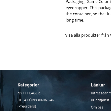
Packaging: Game Color is
eyedropper. This packag
the container, so that I
long time.
Visa alla produkter från 
Kategorier
Länkar
NYTT I LAGER
Intresseanm
HETA FÖRBOKNINGAR
Kundtjänst
(Preorders)
Om oss