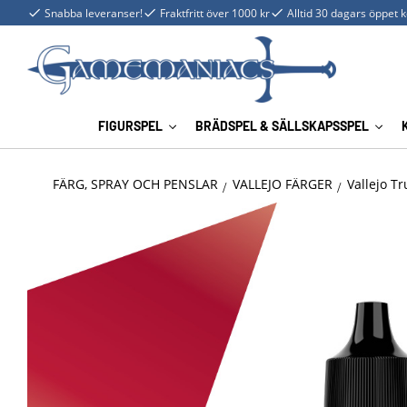
Snabba leveranser!
Fraktfritt över 1000 kr
Alltid 30 dagars öppet 
FIGURSPEL
BRÄDSPEL & SÄLLSKAPSSPEL
FÄRG, SPRAY OCH PENSLAR
VALLEJO FÄRGER
Vallejo Tr