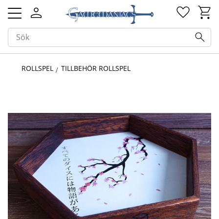
Kundv
Favorit
Meny
ROLLSPEL
TILLBEHÖR ROLLSPEL