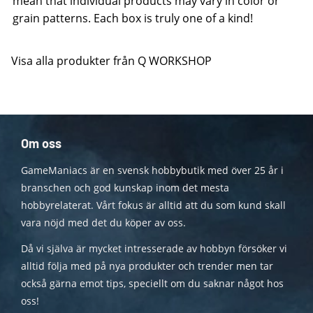
mean that individual products may vary in color or
grain patterns. Each box is truly one of a kind!
Visa alla produkter från Q WORKSHOP
Om oss
GameManiacs är en svensk hobbybutik med över 25 år i
branschen och god kunskap inom det mesta
hobbyrelaterat. Vårt fokus är alltid att du som kund skall
vara nöjd med det du köper av oss.
Då vi själva är mycket intresserade av hobbyn försöker vi
alltid följa med på nya produkter och trender men tar
också gärna emot tips, speciellt om du saknar något hos
oss!