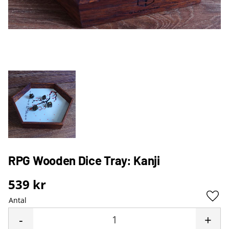
RPG Wooden Dice Tray: Kanji
539
kr
Antal
Lägg 
-
+