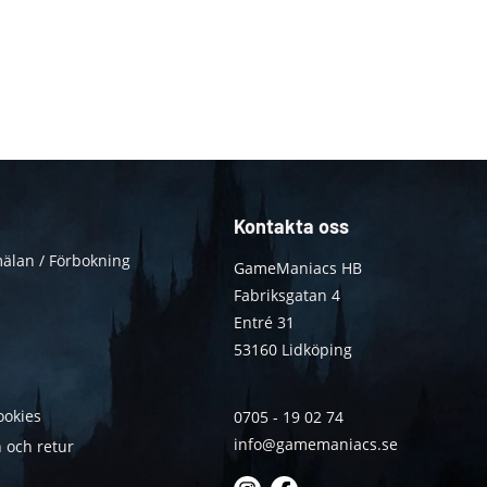
Kontakta oss
älan / Förbokning
GameManiacs HB
Fabriksgatan 4
Entré 31
53160 Lidköping
ookies
0705 - 19 02 74
info@gamemaniacs.se
 och retur