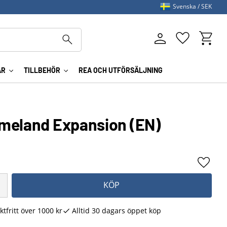
Svenska
SEK
Kundva
Favoriter
AR
TILLBEHÖR
REA OCH UTFÖRSÄLJNING
meland Expansion (EN)
Lägg ti
KÖP
ktfritt över 1000 kr
Alltid 30 dagars öppet köp