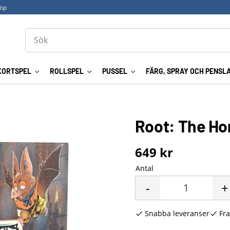
köp
KORTSPEL
ROLLSPEL
PUSSEL
FÄRG, SPRAY OCH PENSL
Root: The Ho
649
kr
Antal
-
+
Snabba leveranser
Fra