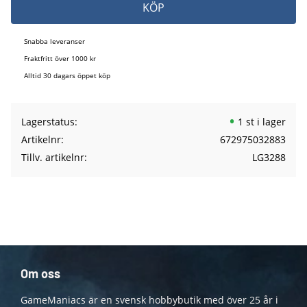
KÖP
Snabba leveranser
Fraktfritt över 1000 kr
Alltid 30 dagars öppet köp
Lagerstatus
1 st i lager
Artikelnr
672975032883
Tillv. artikelnr
LG3288
Om oss
GameManiacs är en svensk hobbybutik med över 25 år i