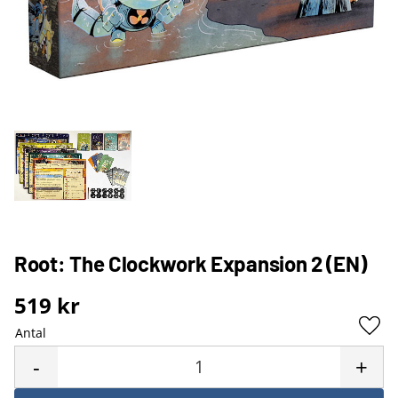
Root: The Clockwork Expansion 2 (EN)
519
kr
Antal
Lägg 
-
+