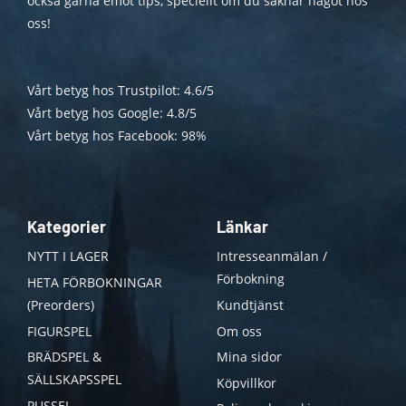
också gärna emot tips, speciellt om du saknar något hos
oss!
Vårt betyg hos Trustpilot: 4.6/5
Vårt betyg hos Google: 4.8/5
Vårt betyg hos Facebook: 98%
Kategorier
Länkar
NYTT I LAGER
Intresseanmälan /
Förbokning
HETA FÖRBOKNINGAR
(Preorders)
Kundtjänst
FIGURSPEL
Om oss
BRÄDSPEL &
Mina sidor
SÄLLSKAPSSPEL
Köpvillkor
PUSSEL