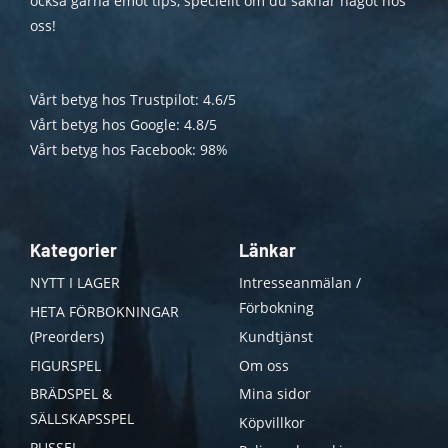
också gärna emot tips, speciellt om du saknar något hos
oss!
Vårt betyg hos Trustpilot: 4.6/5
Vårt betyg hos Google: 4.8/5
Vårt betyg hos Facebook: 98%
Kategorier
Länkar
NYTT I LAGER
Intresseanmälan /
Förbokning
HETA FÖRBOKNINGAR
(Preorders)
Kundtjänst
FIGURSPEL
Om oss
BRÄDSPEL &
Mina sidor
SÄLLSKAPSSPEL
Köpvillkor
PUSSEL