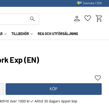
Svenska
SEK
Kundva
Favoriter
AR
TILLBEHÖR
REA OCH UTFÖRSÄLJNING
rk Exp (EN)
Lägg ti
KÖP
ktfritt över 1000 kr
Alltid 30 dagars öppet köp