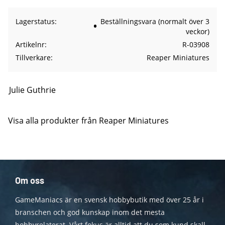
Lagerstatus
Beställningsvara (normalt över 3
veckor)
Artikelnr
R-03908
Tillverkare
Reaper Miniatures
Julie Guthrie
Visa alla produkter från Reaper Miniatures
Om oss
GameManiacs är en svensk hobbybutik med över 25 år i
branschen och god kunskap inom det mesta
hobbyrelaterat. Vårt fokus är alltid att du som kund skall