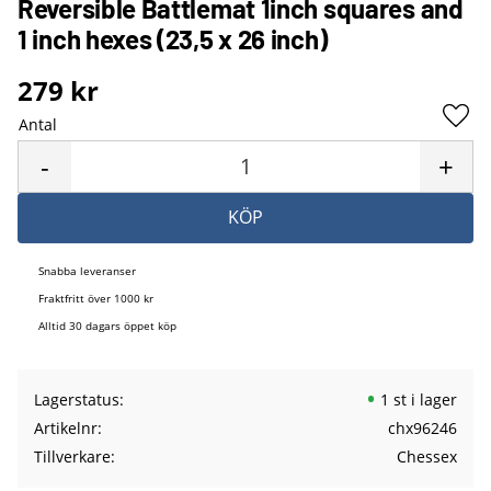
Reversible Battlemat 1inch squares and
1 inch hexes (23,5 x 26 inch)
279
kr
Antal
Lägg 
-
+
KÖP
Snabba leveranser
Fraktfritt över 1000 kr
Alltid 30 dagars öppet köp
Lagerstatus
1 st i lager
Artikelnr
chx96246
Tillverkare
Chessex