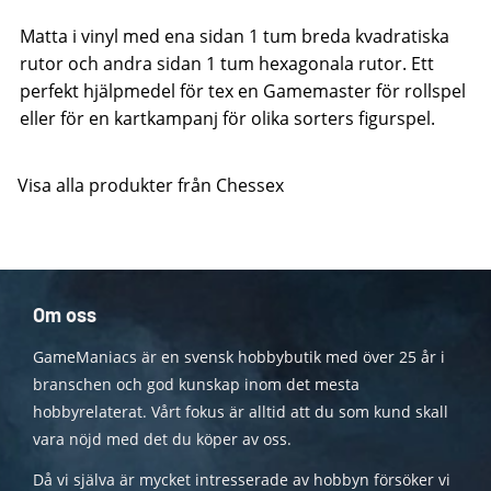
Matta i vinyl med ena sidan 1 tum breda kvadratiska
rutor och andra sidan 1 tum hexagonala rutor. Ett
perfekt hjälpmedel för tex en Gamemaster för rollspel
eller för en kartkampanj för olika sorters figurspel.
Visa alla produkter från Chessex
Om oss
GameManiacs är en svensk hobbybutik med över 25 år i
branschen och god kunskap inom det mesta
hobbyrelaterat. Vårt fokus är alltid att du som kund skall
vara nöjd med det du köper av oss.
Då vi själva är mycket intresserade av hobbyn försöker vi