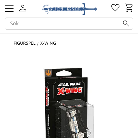
Kundv
Favorit
Meny
FIGURSPEL
X-WING