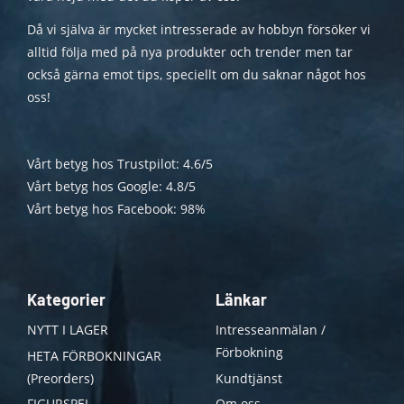
Då vi själva är mycket intresserade av hobbyn försöker vi
alltid följa med på nya produkter och trender men tar
också gärna emot tips, speciellt om du saknar något hos
oss!
Vårt betyg hos Trustpilot: 4.6/5
Vårt betyg hos Google: 4.8/5
Vårt betyg hos Facebook: 98%
Kategorier
Länkar
NYTT I LAGER
Intresseanmälan /
Förbokning
HETA FÖRBOKNINGAR
(Preorders)
Kundtjänst
FIGURSPEL
Om oss