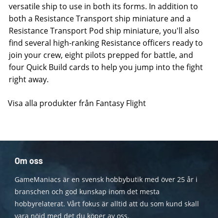
versatile ship to use in both its forms. In addition to
both a Resistance Transport ship miniature and a
Resistance Transport Pod ship miniature, you'll also
find several high-ranking Resistance officers ready to
join your crew, eight pilots prepped for battle, and
four Quick Build cards to help you jump into the fight
right away.
Visa alla produkter från Fantasy Flight
Om oss
GameManiacs är en svensk hobbybutik med över 25 år i
branschen och god kunskap inom det mesta
hobbyrelaterat. Vårt fokus är alltid att du som kund skall
vara nöjd med det du köper av oss.