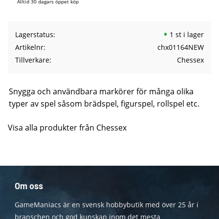
Alltid 30 dagars öppet köp
Lagerstatus
1 st i lager
Artikelnr
chx01164NEW
Tillverkare
Chessex
Snygga och användbara markörer för många olika
typer av spel såsom brädspel, figurspel, rollspel etc.
Visa alla produkter från Chessex
Om oss
GameManiacs är en svensk hobbybutik med över 25 år i
branschen och god kunskap inom det mesta