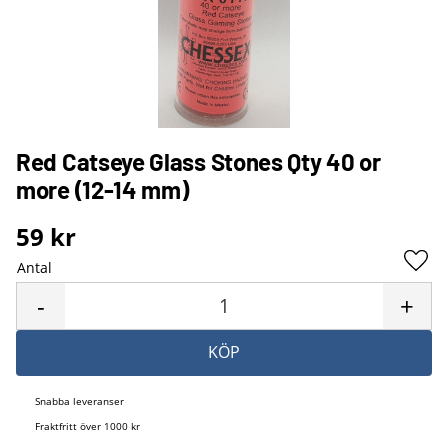
Red Catseye Glass Stones Qty 40 or
more (12-14 mm)
59
kr
Antal
Lägg 
-
+
KÖP
Snabba leveranser
Fraktfritt över 1000 kr