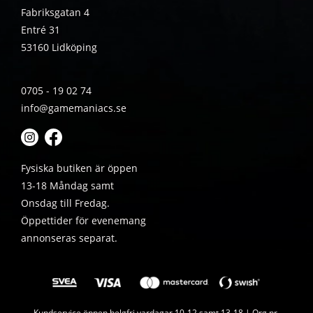
Fabriksgatan 4
Entré 31
53160 Lidköping
0705 - 19 02 74
info@gamemaniacs.se
Fysiska butiken är öppen
13-18 Måndag samt
Onsdag till Fredag.
Öppettider för evenemang
annonseras separat.
Kundservice öppen helgfri vardagar 10-12 samt 13-18 | Org.nr.