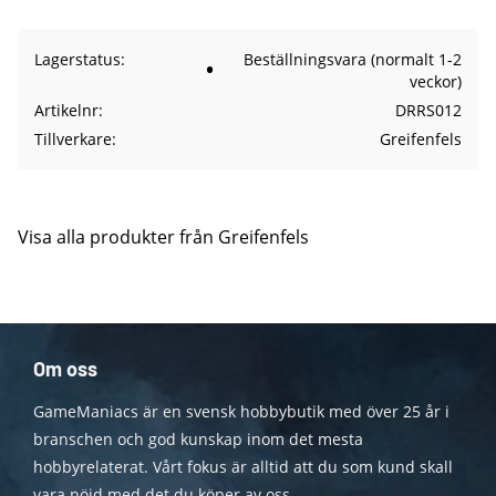
Lagerstatus
Beställningsvara (normalt 1-2
veckor)
Artikelnr
DRRS012
Tillverkare
Greifenfels
Visa alla produkter från Greifenfels
Om oss
GameManiacs är en svensk hobbybutik med över 25 år i
branschen och god kunskap inom det mesta
hobbyrelaterat. Vårt fokus är alltid att du som kund skall
vara nöjd med det du köper av oss.