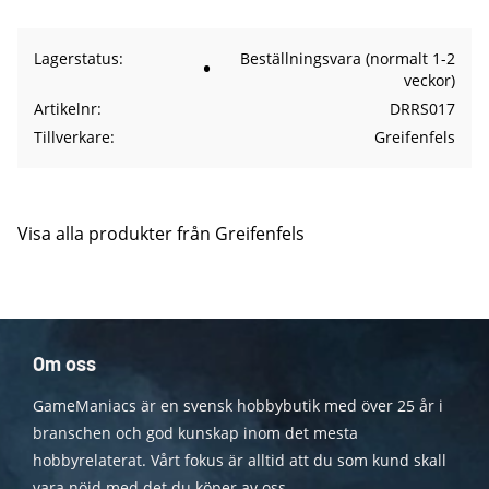
Lagerstatus
Beställningsvara (normalt 1-2
veckor)
Artikelnr
DRRS017
Tillverkare
Greifenfels
Visa alla produkter från Greifenfels
Om oss
GameManiacs är en svensk hobbybutik med över 25 år i
branschen och god kunskap inom det mesta
hobbyrelaterat. Vårt fokus är alltid att du som kund skall
vara nöjd med det du köper av oss.