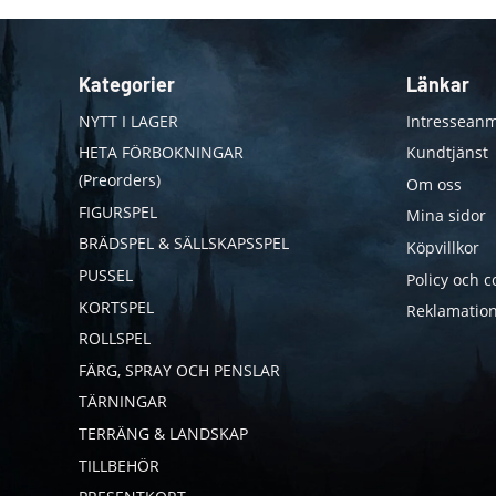
Kategorier
Länkar
NYTT I LAGER
Intresseanm
HETA FÖRBOKNINGAR
Kundtjänst
(Preorders)
Om oss
FIGURSPEL
Mina sidor
BRÄDSPEL & SÄLLSKAPSSPEL
Köpvillkor
PUSSEL
Policy och c
KORTSPEL
Reklamation
ROLLSPEL
FÄRG, SPRAY OCH PENSLAR
TÄRNINGAR
TERRÄNG & LANDSKAP
TILLBEHÖR