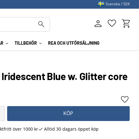
Svenska
SEK
Kundva
Favoriter
AR
TILLBEHÖR
REA OCH UTFÖRSÄLJNING
 Iridescent Blue w. Glitter core
Lägg ti
KÖP
ktfritt över 1000 kr
Alltid 30 dagars öppet köp