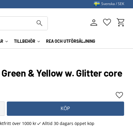
Svenska
SEK
Kundva
Favoriter
AR
TILLBEHÖR
REA OCH UTFÖRSÄLJNING
 Green & Yellow w. Glitter core
Lägg ti
KÖP
ktfritt över 1000 kr
Alltid 30 dagars öppet köp