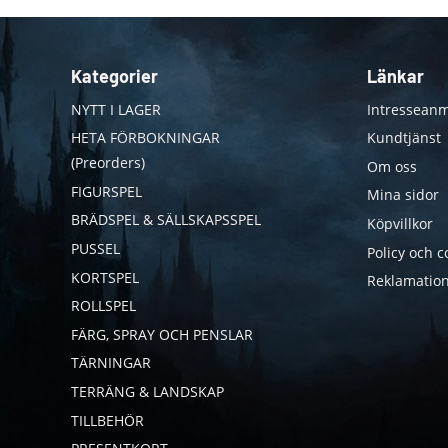
Kategorier
Länkar
NYTT I LAGER
Intresseanm
HETA FÖRBOKNINGAR
Kundtjänst
(Preorders)
Om oss
FIGURSPEL
Mina sidor
BRÄDSPEL & SÄLLSKAPSSPEL
Köpvillkor
PUSSEL
Policy och c
KORTSPEL
Reklamation
ROLLSPEL
FÄRG, SPRAY OCH PENSLAR
TÄRNINGAR
TERRÄNG & LANDSKAP
TILLBEHÖR