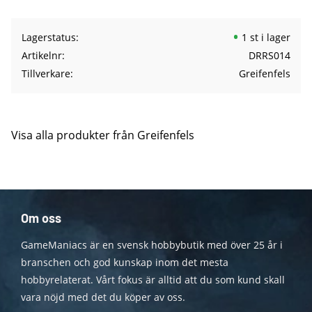
Lagerstatus
1 st i lager
Artikelnr
DRRS014
Tillverkare
Greifenfels
Visa alla produkter från Greifenfels
Om oss
GameManiacs är en svensk hobbybutik med över 25 år i
branschen och god kunskap inom det mesta
hobbyrelaterat. Vårt fokus är alltid att du som kund skall
vara nöjd med det du köper av oss.