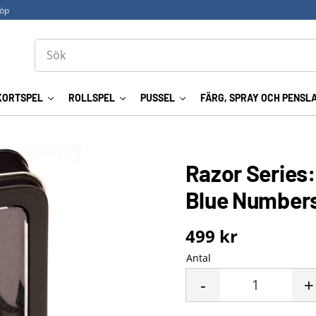
köp
KORTSPEL
ROLLSPEL
PUSSEL
FÄRG, SPRAY OCH PENSL
Razor Series:
Blue Number
499
kr
Antal
-
+