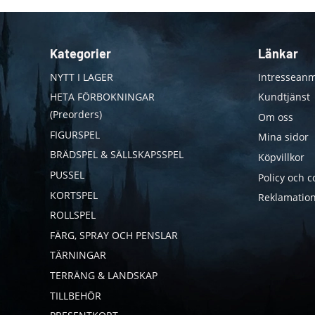
Kategorier
Länkar
NYTT I LAGER
Intresseanm
HETA FÖRBOKNINGAR
Kundtjänst
(Preorders)
Om oss
FIGURSPEL
Mina sidor
BRÄDSPEL & SÄLLSKAPSSPEL
Köpvillkor
PUSSEL
Policy och c
KORTSPEL
Reklamation
ROLLSPEL
FÄRG, SPRAY OCH PENSLAR
TÄRNINGAR
TERRÄNG & LANDSKAP
TILLBEHÖR