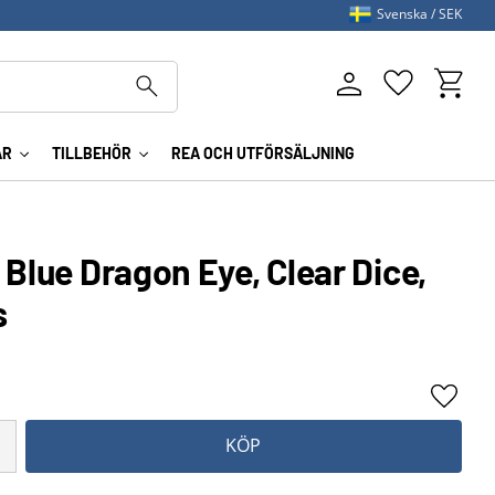
Svenska
SEK
Kundva
Favoriter
AR
TILLBEHÖR
REA OCH UTFÖRSÄLJNING
 Blue Dragon Eye, Clear Dice,
s
Lägg ti
KÖP