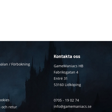
Kontakta oss
älan / Förbokning
GameManiacs HB
Fabriksgatan 4
Entré 31
53160 Lidköping
ookies
0705 - 19 02 74
info@gamemaniacs.se
 och retur