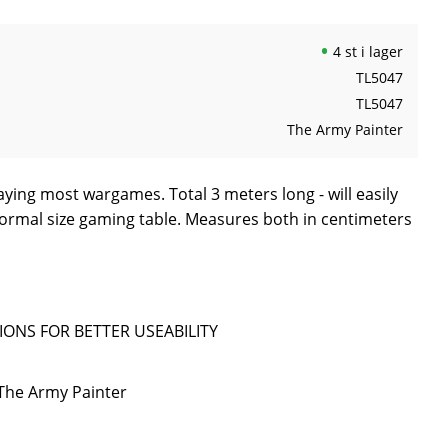
4 st i lager
TL5047
TL5047
The Army Painter
laying most wargames. Total 3 meters long - will easily
rmal size gaming table. Measures both in centimeters
IONS FOR BETTER USEABILITY
 The Army Painter