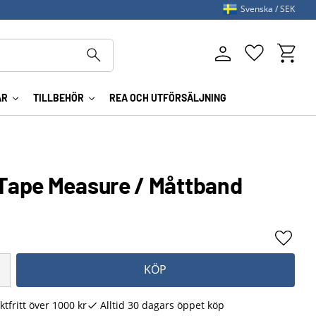
Svenska
SEK
Kundva
Favoriter
AR
TILLBEHÖR
REA OCH UTFÖRSÄLJNING
Tape Measure / Måttband
Lägg ti
KÖP
ktfritt över 1000 kr
Alltid 30 dagars öppet köp