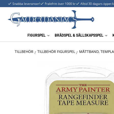
Snabba leveranser!
Fraktfritt över 1000 kr
Alltid 30 dagars öppet 
FIGURSPEL
BRÄDSPEL & SÄLLSKAPSSPEL
TILLBEHÖR
TILLBEHÖR FIGURSPEL
MÅTTBAND, TEMPLA