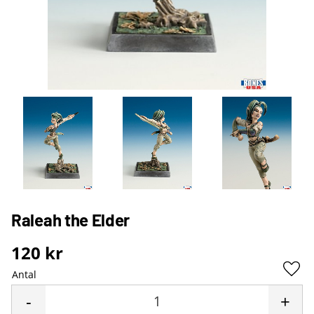
Raleah the Elder
120
kr
Antal
Lägg 
-
+