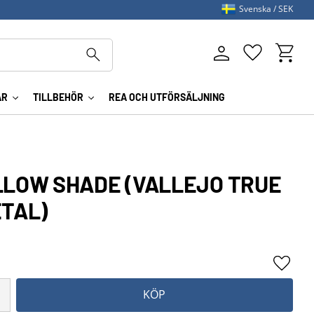
Svenska
SEK
Kundva
Favoriter
AR
TILLBEHÖR
REA OCH UTFÖRSÄLJNING
LLOW SHADE (VALLEJO TRUE
ETAL)
Lägg ti
KÖP