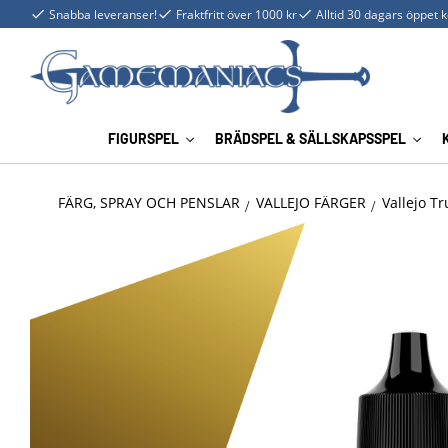
Snabba leveranser!
Fraktfritt över 1000 kr
Alltid 30 dagars öppet 
FIGURSPEL
BRÄDSPEL & SÄLLSKAPSSPEL
FÄRG, SPRAY OCH PENSLAR
VALLEJO FÄRGER
Vallejo Tr