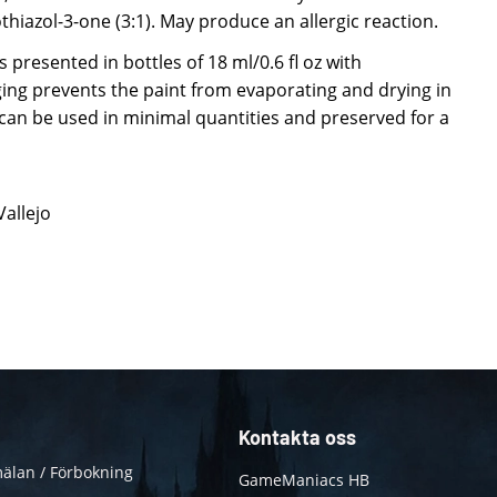
hiazol-3-one (3:1). May produce an allergic reaction.
 presented in bottles of 18 ml/0.6 fl oz with
ing prevents the paint from evaporating and drying in
t can be used in minimal quantities and preserved for a
Vallejo
Kontakta oss
älan / Förbokning
GameManiacs HB