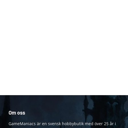
Om oss
GameManiacs är en svensk hobbybutik med över 25 år i