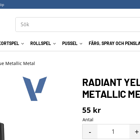
köp
KORTSPEL
ROLLSPEL
PUSSEL
FÄRG, SPRAY OCH PENSL
ue Metallic Metal
RADIANT YE
METALLIC M
55
kr
Antal
-
+