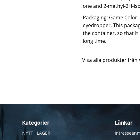
one and 2-methyl-2H-isot
Packaging: Game Color is
eyedropper. This packag
the container, so that I
long time.
Visa alla produkter från 
Kategorier
Länkar
NYTT I LAGER
Intresseanm