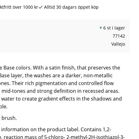
ktfritt över 1000 kr
Alltid 30 dagars öppet köp
6 st i lager
77142
Vallejo
 Base colors. With a satin finish, that preserves the
Base layer, the washes are a darker, non-metallic
ones. Their rich pigmentation and controlled flow
 mid-tones and strong definition in recessed areas.
 water to create gradient effects in the shadows and
ble.
a brush.
e information on the product label. Contains 1,2-
, reaction mass of 5-chloro- 2-methyl-2H-isothiazol-3-