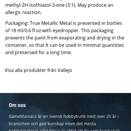
methyl-2H-isothiazol-3-one (3:1). May produce an
allergic reaction.
Packaging: True Metallic Metal is presented in bottles
of 18 ml/0.6 fl oz with eyedropper. This packaging
prevents the paint from evaporating and drying in the
container, so that It can be used in minimal quantities
and preserved for a long time.
Visa alla produkter från Vallejo
Om oss
GameManiacs är en svensk hobbybutik med över 25 år i
branschen och god kunskap inom det mesta
hobbyrelaterat. Vårt fokus är alltid att du som kund skall