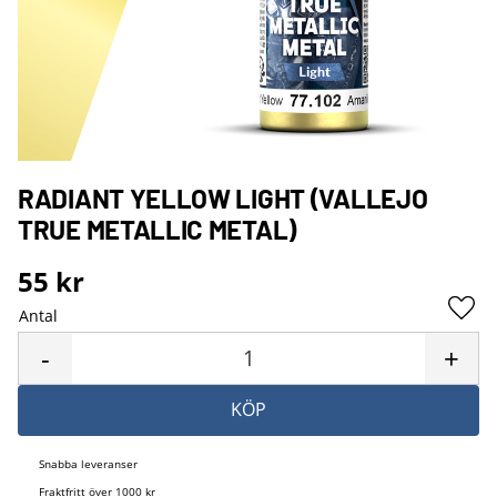
RADIANT YELLOW LIGHT (VALLEJO
TRUE METALLIC METAL)
55
kr
Antal
Lägg 
-
+
KÖP
Snabba leveranser
Fraktfritt över 1000 kr