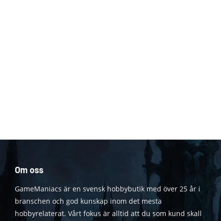
Om oss
GameManiacs är en svensk hobbybutik med över 25 år i
branschen och god kunskap inom det mesta
hobbyrelaterat. Vårt fokus är alltid att du som kund skall