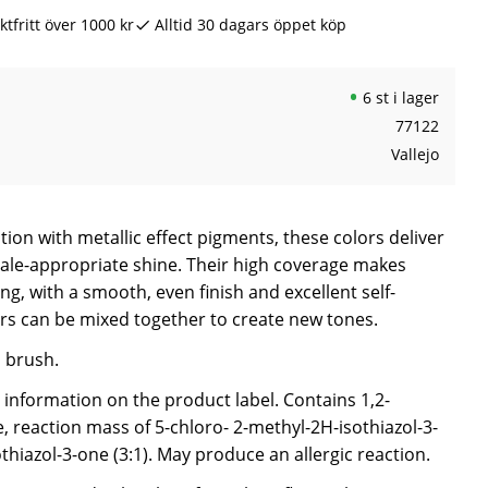
ktfritt över 1000 kr
Alltid 30 dagars öppet köp
6 st i lager
77122
Vallejo
ion with metallic effect pigments, these colors deliver
 scale-appropriate shine. Their high coverage makes
ng, with a smooth, even finish and excellent self-
ors can be mixed together to create new tones.
a brush.
e information on the product label. Contains 1,2-
, reaction mass of 5-chloro- 2-methyl-2H-isothiazol-3-
hiazol-3-one (3:1). May produce an allergic reaction.