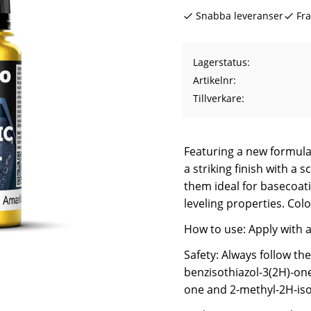
Snabba leveranser
Fra
Lagerstatus
Artikelnr
Tillverkare
Featuring a new formulat
a striking finish with a
them ideal for basecoati
leveling properties. Col
How to use: Apply with 
Safety: Always follow th
benzisothiazol-3(2H)-one
one and 2-methyl-2H-isot