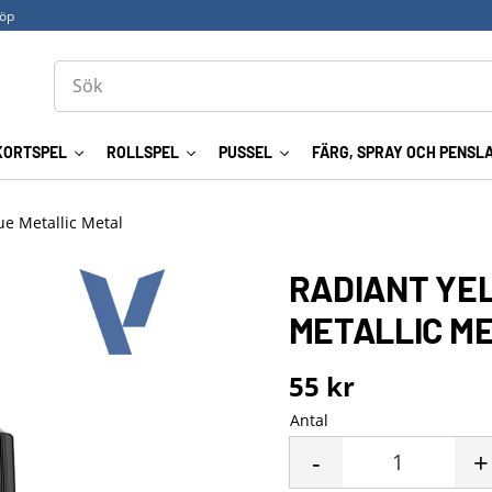
köp
KORTSPEL
ROLLSPEL
PUSSEL
FÄRG, SPRAY OCH PENSL
ue Metallic Metal
RADIANT YE
METALLIC M
55
kr
Antal
-
+