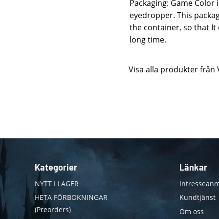
Packaging: Game Color is
eyedropper. This packag
the container, so that I
long time.
Visa alla produkter från 
Kategorier
Länkar
NYTT I LAGER
Intresseanm
HETA FÖRBOKNINGAR
Kundtjänst
(Preorders)
Om oss