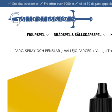
Snabba leveranser!
Fraktfritt över 1000 kr
Alltid 30 dagars öppet 
FIGURSPEL
BRÄDSPEL & SÄLLSKAPSSPEL
FÄRG, SPRAY OCH PENSLAR
VALLEJO FÄRGER
Vallejo Tr