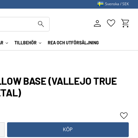
Svenska
SEK
Kundva
Favoriter
AR
TILLBEHÖR
REA OCH UTFÖRSÄLJNING
LLOW BASE (VALLEJO TRUE
ETAL)
Lägg ti
KÖP