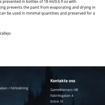
 presented in bottles of 18 ml/0.6 fl oz with
ing prevents the paint from evaporating and drying in
t can be used in minimal quantities and preserved for a
Vallejo
Kontakta oss
älan / Förbokning
GameManiacs HB
Fabriksgatan 4
Entré 31