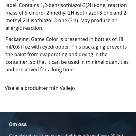
label. Contains 1,2-benzisothiazol-3(2H)-one, reaction
mass of 5-chloro- 2-methyl-2H-isothiazol-3-one and 2-
methyl-2H-isothiazol-3-one (3:1). May produce an
allergic reaction.
Packaging: Game Color is presented in bottles of 18
ml/0.6 fl oz with eyedropper. This packaging prevents
the paint from evaporating and drying in the
container, so that It can be used in minimal quantities
and preserved for a long time.
Visa alla produkter från Vallejo
Om oss
GameManiacs är en svensk hobbybutik med över 25 år i