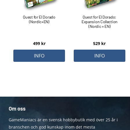
Quest for El Dorado
Quest for El Dorado:
(Nordic+EN)
Expansion Collection
(Nordic + EN)
499
kr
529
kr
INFO
INFO
Om oss
GameManiacs är en svensk hobbybutik med över 25 år i
branschen och god kunskap inom det mesta