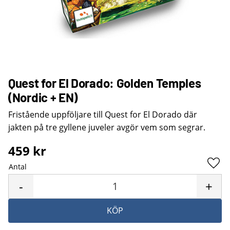
Quest for El Dorado: Golden Temples
(Nordic + EN)
Fristående uppföljare till Quest for El Dorado där
jakten på tre gyllene juveler avgör vem som segrar.
459
kr
Antal
Lägg 
-
+
KÖP