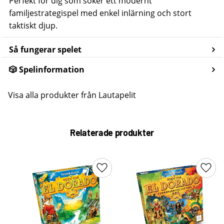
Perfekt för dig som söker ett modernt
familjestrategispel med enkel inlärning och stort
taktiskt djup.
Så fungerar spelet
🎲 Spelinformation
Visa alla produkter från Lautapelit
Relaterade produkter
Lägg till i favoriter
Lägg 