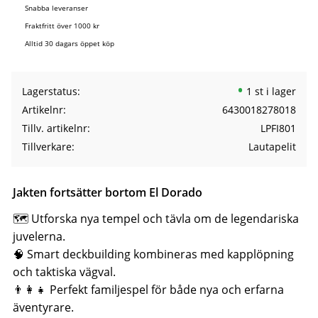
Snabba leveranser
Fraktfritt över 1000 kr
Alltid 30 dagars öppet köp
Lagerstatus
1 st i lager
Artikelnr
6430018278018
Tillv. artikelnr
LPFI801
Tillverkare
Lautapelit
Jakten fortsätter bortom El Dorado
🗺️ Utforska nya tempel och tävla om de legendariska
juvelerna.
🧠 Smart deckbuilding kombineras med kapplöpning
och taktiska vägval.
👨‍👩‍👧 Perfekt familjespel för både nya och erfarna
äventyrare.