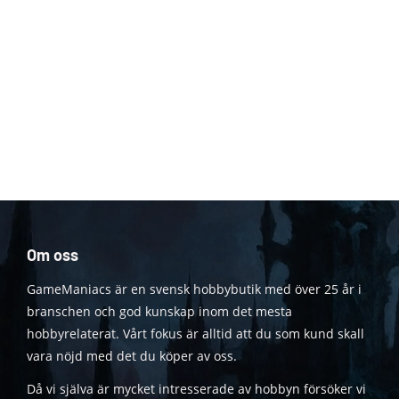
Om oss
GameManiacs är en svensk hobbybutik med över 25 år i
branschen och god kunskap inom det mesta
hobbyrelaterat. Vårt fokus är alltid att du som kund skall
vara nöjd med det du köper av oss.
Då vi själva är mycket intresserade av hobbyn försöker vi