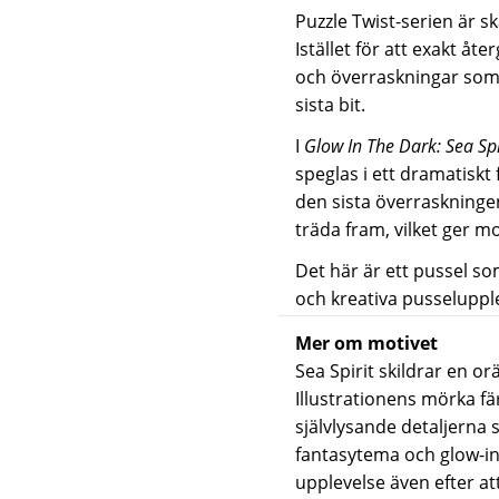
Puzzle Twist-serien är sk
Istället för att exakt å
och överraskningar som g
sista bit.
I
Glow In The Dark: Sea Spi
speglas i ett dramatiskt
den sista överraskningen
träda fram, vilket ger mot
Det här är ett pussel s
och kreativa pusselupple
Mer om motivet
Sea Spirit skildrar en or
Illustrationens mörka fä
självlysande detaljerna 
fantasytema och glow-in-t
upplevelse även efter att