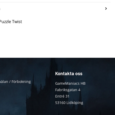
n
Puzzle Twist
Kontakta oss
älan / Förbokning
GameManiacs HB
Fabriksgatan 4
Entré 31
53160 Lidköping