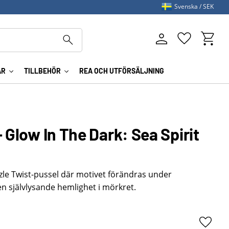
Svenska
SEK
Kundva
Favoriter
AR
TILLBEHÖR
REA OCH UTFÖRSÄLJNING
- Glow In The Dark: Sea Spirit
zzle Twist-pussel där motivet förändras under
n självlysande hemlighet i mörkret.
Lägg ti