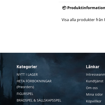
📦 Produktinformatio
Visa alla produkter från 
Kategorier
Länkar
NYTT I LAGER
Intresseanm
HETA FÖRBOKNINGAR
Kundtjänst
(Preorders)
Om oss
FIGURSPEL
Mina sidor
BRÄDSPEL & SÄLLSKAPSSPEL
Köpvillkor