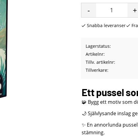
-
+
Snabba leveranser
Fra
Lagerstatus
Artikelnr
Tillv. artikelnr
Tillverkare
Ett pussel s
🧩 Bygg ett motiv som döl
🌙 Självlysande inslag ge
✨ En annorlunda pussel
stämning.