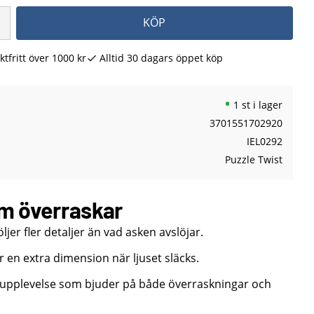
KÖP
ktfritt över 1000 kr
Alltid 30 dagars öppet köp
1 st i lager
3701551702920
IEL0292
Puzzle Twist
om överraskar
jer fler detaljer än vad asken avslöjar.
r en extra dimension när ljuset släcks.
upplevelse som bjuder på både överraskningar och