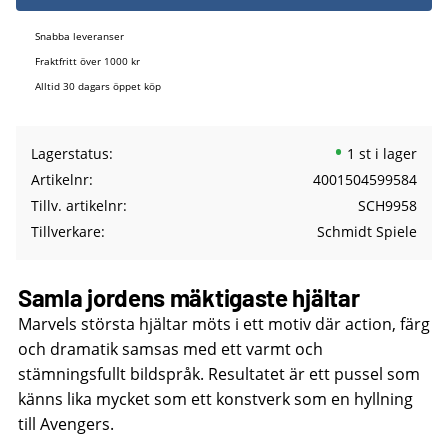
Snabba leveranser
Fraktfritt över 1000 kr
Alltid 30 dagars öppet köp
Lagerstatus
1 st i lager
Artikelnr
4001504599584
Tillv. artikelnr
SCH9958
Tillverkare
Schmidt Spiele
Samla jordens mäktigaste hjältar
Marvels största hjältar möts i ett motiv där action, färg
och dramatik samsas med ett varmt och
stämningsfullt bildspråk. Resultatet är ett pussel som
känns lika mycket som ett konstverk som en hyllning
till Avengers.