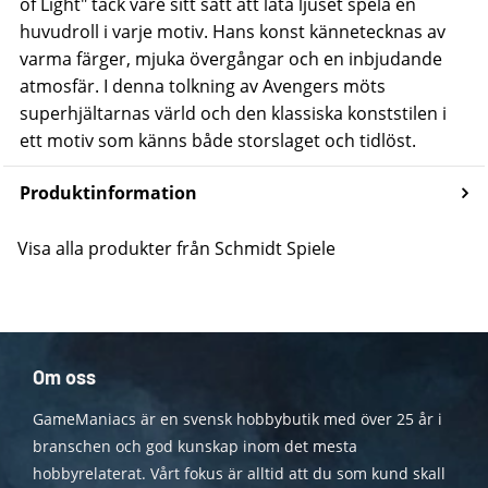
of Light" tack vare sitt sätt att låta ljuset spela en
huvudroll i varje motiv. Hans konst kännetecknas av
varma färger, mjuka övergångar och en inbjudande
atmosfär. I denna tolkning av Avengers möts
superhjältarnas värld och den klassiska konststilen i
ett motiv som känns både storslaget och tidlöst.
Produktinformation
Visa alla produkter från Schmidt Spiele
Om oss
GameManiacs är en svensk hobbybutik med över 25 år i
branschen och god kunskap inom det mesta
hobbyrelaterat. Vårt fokus är alltid att du som kund skall