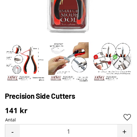
Precision Side Cutters
141
kr
Antal
Lägg 
-
+