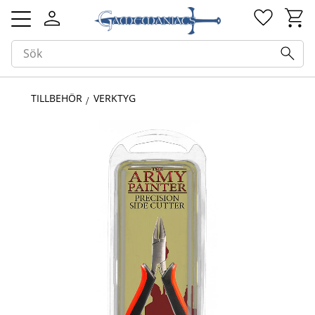
Kundv
Favorit
Meny
TILLBEHÖR
VERKTYG