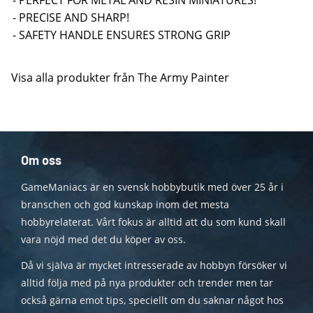
- PERFECT FOR METAL AND RESIN MINIATURES!
- PRECISE AND SHARP!
- SAFETY HANDLE ENSURES STRONG GRIP
Visa alla produkter från The Army Painter
Om oss
GameManiacs är en svensk hobbybutik med över 25 år i
branschen och god kunskap inom det mesta
hobbyrelaterat. Vårt fokus är alltid att du som kund skall
vara nöjd med det du köper av oss.
Då vi själva är mycket intresserade av hobbyn försöker vi
alltid följa med på nya produkter och trender men tar
också gärna emot tips, speciellt om du saknar något hos