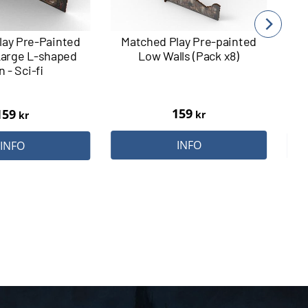
lay Pre-Painted
Matched Play Pre-painted
M
Large L-shaped
Low Walls (Pack x8)
p
n - Sci-fi
159
159
kr
kr
INFO
INFO