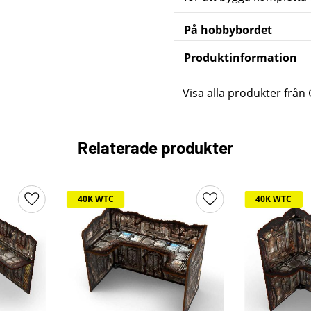
På hobbybordet
Produktinformation
Visa alla produkter från
Relaterade produkter
40K WTC
40K WTC
Lägg till i favoriter
Lägg till i favoriter