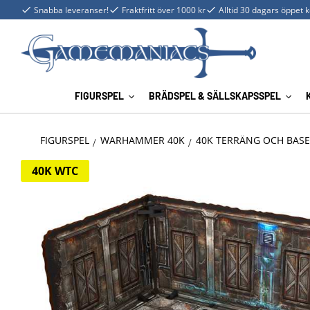
Snabba leveranser!
Fraktfritt över 1000 kr
Alltid 30 dagars öppet 
FIGURSPEL
BRÄDSPEL & SÄLLSKAPSSPEL
FIGURSPEL
WARHAMMER 40K
40K TERRÄNG OCH BAS
40K WTC