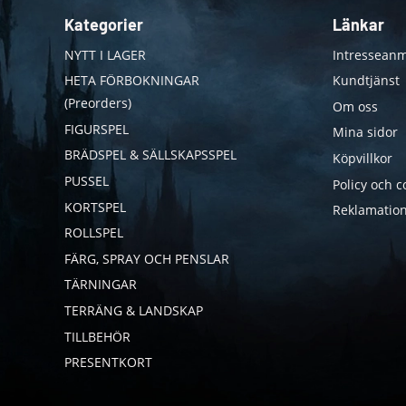
Kategorier
Länkar
NYTT I LAGER
Intresseanm
HETA FÖRBOKNINGAR
Kundtjänst
(Preorders)
Om oss
FIGURSPEL
Mina sidor
BRÄDSPEL & SÄLLSKAPSSPEL
Köpvillkor
PUSSEL
Policy och c
KORTSPEL
Reklamation
ROLLSPEL
FÄRG, SPRAY OCH PENSLAR
TÄRNINGAR
TERRÄNG & LANDSKAP
TILLBEHÖR
PRESENTKORT