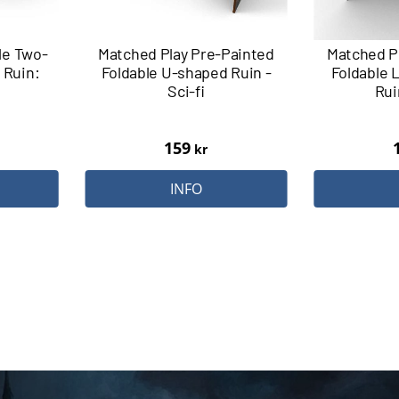
le Two-
Matched Play Pre-Painted
Matched P
 Ruin:
Foldable U-shaped Ruin -
Foldable 
Sci-fi
Rui
159
kr
INFO