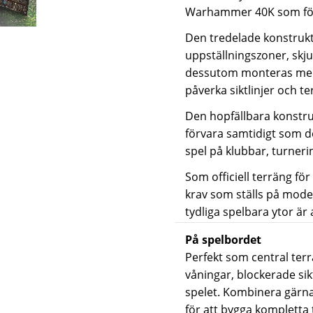
Warhammer 40K som för 
Den tredelade konstrukt
uppställningszoner, skj
dessutom monteras med ö
påverka siktlinjer och t
Den hopfällbara konstru
förvara samtidigt som d
spel på klubbar, turner
Som officiell terräng fö
krav som ställs på mode
tydliga spelbara ytor är
På spelbordet
Perfekt som central ter
våningar, blockerade sikt
spelet. Kombinera gärna
för att bygga kompletta