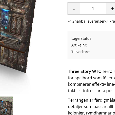
-
+
Snabba leveranser
Fra
Lagerstatus
Artikelnr
Tillverkare
Three-Story WTC Terrain 
för spelbord som följe
kombinerar effektiv line
taktiskt intressanta pos
Terrängen är färdigmåla
detaljer som passar allt 
kolonier, rymdhamnar oc