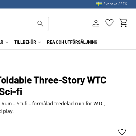
Svenska
SEK
Kundva
Favoriter
AR
TILLBEHÖR
REA OCH UTFÖRSÄLJNING
Foldable Three-Story WTC
Sci-fi
Ruin – Sci-fi – förmålad tredelad ruin för WTC,
 play.
Lägg ti