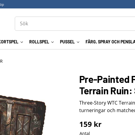
köp
KORTSPEL
ROLLSPEL
PUSSEL
FÄRG, SPRAY OCH PENSL
ER
Pre-Painted 
Terrain Ruin: 
Three-Story WTC Terrain 
turneringar och matched
159
kr
Antal