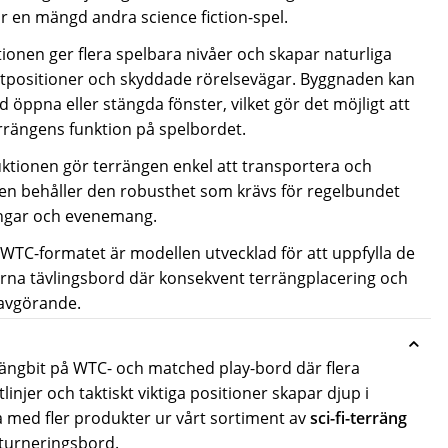
en mängd andra science fiction-spel.
ionen ger flera spelbara nivåer och skapar naturliga
utpositioner och skyddade rörelsevägar. Byggnaden kan
ppna eller stängda fönster, vilket gör det möjligt att
errängens funktion på spelbordet.
ktionen gör terrängen enkel att transportera och
en behåller den robusthet som krävs för regelbundet
ingar och evenemang.
r WTC-formatet är modellen utvecklad för att uppfylla de
rna tävlingsbord där konsekvent terrängplacering och
 avgörande.
rängbit på WTC- och matched play-bord där flera
linjer och taktiskt viktiga positioner skapar djup i
 med fler produkter ur vårt sortiment av
sci-fi-terräng
 turneringsbord.