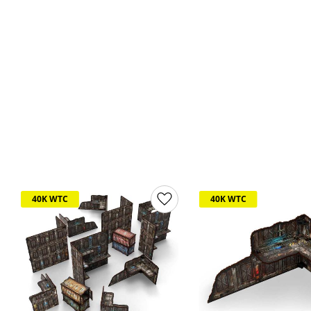
40K WTC
40K WTC
Lägg till i favoriter