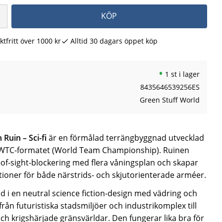
KÖP
ktfritt över 1000 kr
Alltid 30 dagars öppet köp
1 st i lager
8435646539256ES
Green Stuff World
Ruin – Sci-fi
är en förmålad terrängbyggnad utvecklad
r WTC-formatet (World Team Championship). Ruinen
-of-sight-blockering med flera våningsplan och skapar
itioner för både närstrids- och skjutorienterade arméer.
d i en neutral science fiction-design med vädring och
från futuristiska stadsmiljöer och industrikomplex till
h krigshärjade gränsvärldar. Den fungerar lika bra för