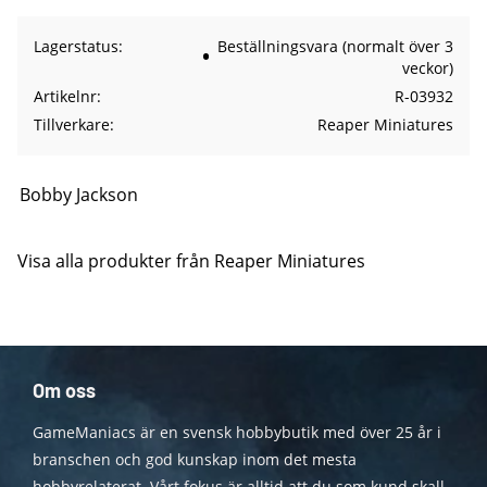
Lagerstatus
Beställningsvara (normalt över 3
veckor)
Artikelnr
R-03932
Tillverkare
Reaper Miniatures
Bobby Jackson
Visa alla produkter från Reaper Miniatures
Om oss
GameManiacs är en svensk hobbybutik med över 25 år i
branschen och god kunskap inom det mesta
hobbyrelaterat. Vårt fokus är alltid att du som kund skall