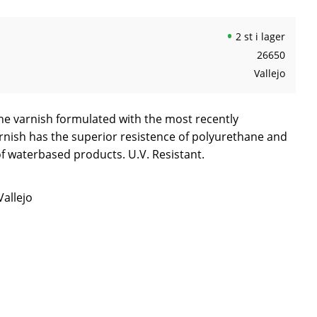
2 st i lager
26650
Vallejo
e varnish formulated with the most recently
arnish has the superior resistence of polyurethane and
of waterbased products. U.V. Resistant.
Vallejo