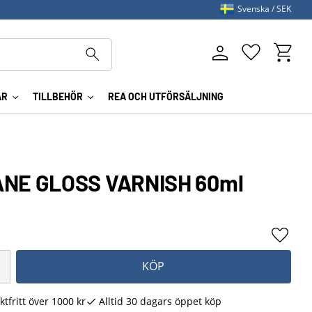
Svenska
SEK
Kundva
Favoriter
AR
TILLBEHÖR
REA OCH UTFÖRSÄLJNING
NE GLOSS VARNISH 60ml
Lägg ti
KÖP
ktfritt över 1000 kr
Alltid 30 dagars öppet köp