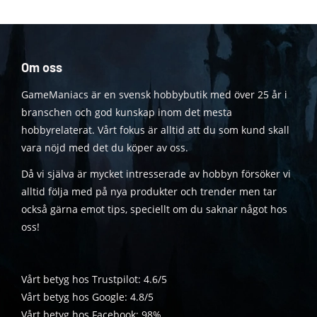
Om oss
GameManiacs är en svensk hobbybutik med över 25 år i
branschen och god kunskap inom det mesta
hobbyrelaterat. Vårt fokus är alltid att du som kund skall
vara nöjd med det du köper av oss.
Då vi själva är mycket intresserade av hobbyn försöker vi
alltid följa med på nya produkter och trender men tar
också gärna emot tips, speciellt om du saknar något hos
oss!
Vårt betyg hos Trustpilot: 4.6/5
Vårt betyg hos Google: 4.8/5
Vårt betyg hos Facebook: 98%