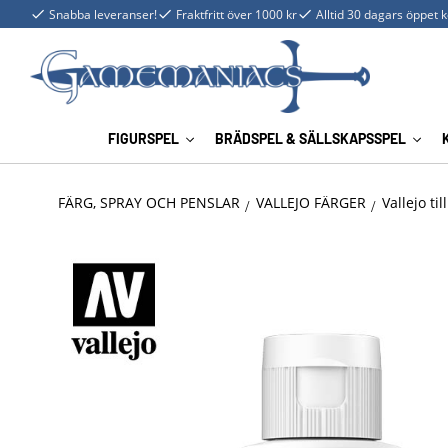
Snabba leveranser!
Fraktfritt över 1000 kr
Alltid 30 dagars öppet 
FIGURSPEL
BRÄDSPEL & SÄLLSKAPSSPEL
FÄRG, SPRAY OCH PENSLAR
VALLEJO FÄRGER
Vallejo ti