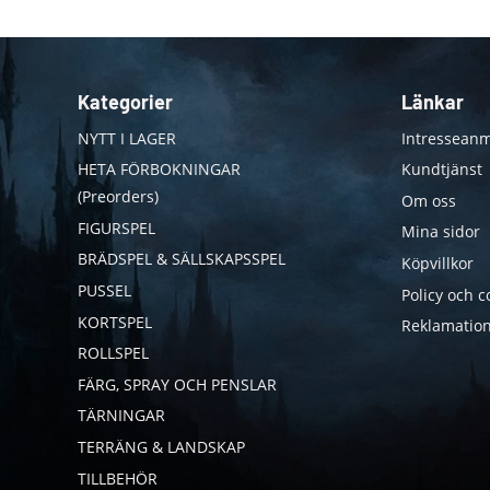
Kategorier
Länkar
NYTT I LAGER
Intresseanm
HETA FÖRBOKNINGAR
Kundtjänst
(Preorders)
Om oss
FIGURSPEL
Mina sidor
BRÄDSPEL & SÄLLSKAPSSPEL
Köpvillkor
PUSSEL
Policy och c
KORTSPEL
Reklamation
ROLLSPEL
FÄRG, SPRAY OCH PENSLAR
TÄRNINGAR
TERRÄNG & LANDSKAP
TILLBEHÖR