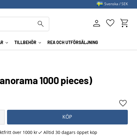
Svenska
SEK
Kundva
Favoriter
AR
TILLBEHÖR
REA OCH UTFÖRSÄLJNING
(Panorama 1000 pieces)
Lägg ti
KÖP
ktfritt över 1000 kr
Alltid 30 dagars öppet köp