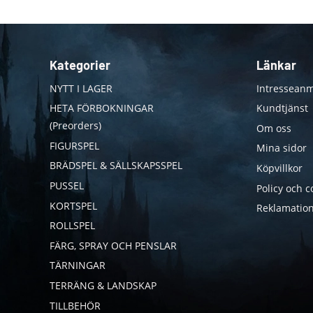
Kategorier
Länkar
NYTT I LAGER
Intresseanm
HETA FÖRBOKNINGAR
Kundtjänst
(Preorders)
Om oss
FIGURSPEL
Mina sidor
BRÄDSPEL & SÄLLSKAPSSPEL
Köpvillkor
PUSSEL
Policy och c
KORTSPEL
Reklamation
ROLLSPEL
FÄRG, SPRAY OCH PENSLAR
TÄRNINGAR
TERRÄNG & LANDSKAP
TILLBEHÖR