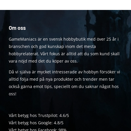
Om oss
GameManiacs är en svensk hobbybutik med över 25 år i
branschen och god kunskap inom det mesta
hobbyrelaterat. Vårt fokus är alltid att du som kund skall
vara nöjd med det du köper av oss.
Då vi själva är mycket intresserade av hobbyn försöker vi
alltid följa med på nya produkter och trender men tar
också gärna emot tips, speciellt om du saknar något hos
oss!
Vårt betyg hos Trustpilot: 4.6/5
Vårt betyg hos Google: 4.8/5
Vårt betyg hos Facebook: 98%