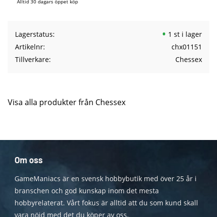
Alltid 30 dagars öppet köp
Lagerstatus
1 st i lager
Artikelnr
chx01151
Tillverkare
Chessex
Visa alla produkter från Chessex
Om oss
GameManiacs är en svensk hobbybutik med över 25 år i
branschen och god kunskap inom det mesta
hobbyrelaterat. Vårt fokus är alltid att du som kund skall
vara nöjd med det du köper av oss.