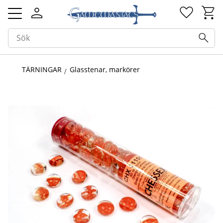
Kundv
Favorit
Meny
TÄRNINGAR
Glasstenar, markörer