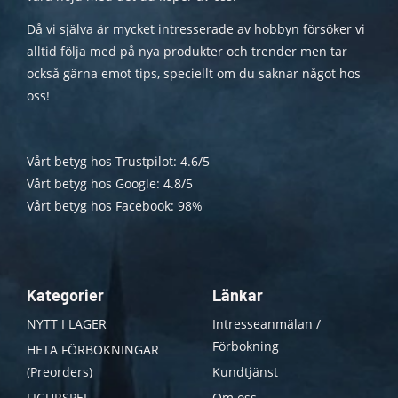
Då vi själva är mycket intresserade av hobbyn försöker vi
alltid följa med på nya produkter och trender men tar
också gärna emot tips, speciellt om du saknar något hos
oss!
Vårt betyg hos Trustpilot: 4.6/5
Vårt betyg hos Google: 4.8/5
Vårt betyg hos Facebook: 98%
Kategorier
Länkar
NYTT I LAGER
Intresseanmälan /
Förbokning
HETA FÖRBOKNINGAR
(Preorders)
Kundtjänst
FIGURSPEL
Om oss