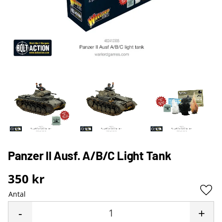
Panzer II Ausf. A/B/C Light Tank
350
kr
Antal
Lägg 
-
+