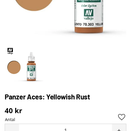
Panzer Aces: Yellowish Rust
40
kr
Antal
Lägg 
-
+