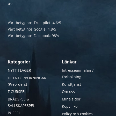
oss!
Vårt betyg hos Trustpilot: 4.6/5
Vårt betyg hos Google: 4.8/5
Vårt betyg hos Facebook: 98%
Kategorier
Länkar
NYTT I LAGER
Intresseanmälan /
Förbokning
HETA FÖRBOKNINGAR
(Preorders)
Kundtjänst
FIGURSPEL
Om oss
BRÄDSPEL &
Mina sidor
SÄLLSKAPSSPEL
Köpvillkor
PUSSEL
Policy och cookies