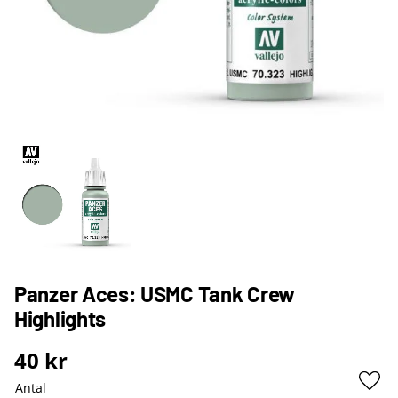
Panzer Aces: USMC Tank Crew
Highlights
40
kr
Antal
Lägg 