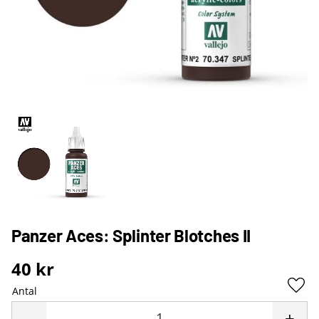
Panzer Aces: Splinter Blotches II
40
kr
Antal
Lägg 
-
+