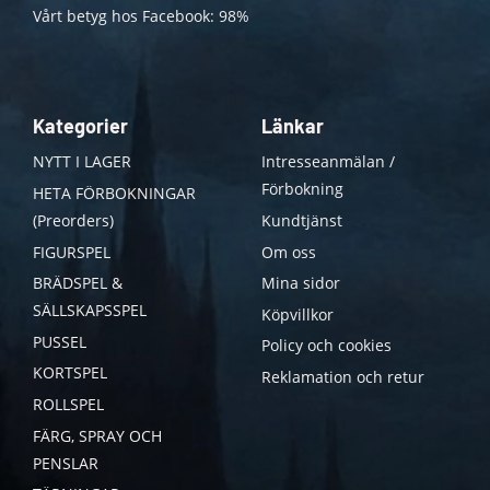
Vårt betyg hos Facebook: 98%
Kategorier
Länkar
NYTT I LAGER
Intresseanmälan /
Förbokning
HETA FÖRBOKNINGAR
(Preorders)
Kundtjänst
FIGURSPEL
Om oss
BRÄDSPEL &
Mina sidor
SÄLLSKAPSSPEL
Köpvillkor
PUSSEL
Policy och cookies
KORTSPEL
Reklamation och retur
ROLLSPEL
FÄRG, SPRAY OCH
PENSLAR