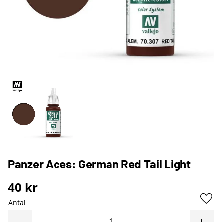
Panzer Aces: German Red Tail Light
40
kr
Antal
Lägg 
-
+