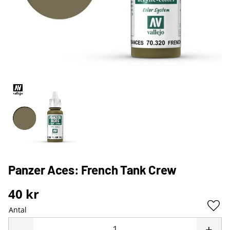
Panzer Aces: French Tank Crew
40
kr
Antal
Lägg 
-
+