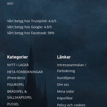
oss!
Vårt betyg hos Trustpilot: 4.6/5
Vårt betyg hos Google: 4.8/5
Vårt betyg hos Facebook: 98%
Kategorier
Länkar
NYTT I LAGER
Intresseanmälan /
Förbokning
HETA FÖRBOKNINGAR
(Preorders)
Kundtjänst
FIGURSPEL
Om oss
BRÄDSPEL &
Mina sidor
SÄLLSKAPSSPEL
Köpvillkor
PUSSEL
Policy och cookies