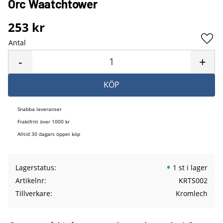
Orc Waatchtower
253
kr
Antal
Lägg 
-
+
KÖP
Snabba leveranser
Fraktfritt över 1000 kr
Alltid 30 dagars öppet köp
Lagerstatus
1 st i lager
Artikelnr
KRTS002
Tillverkare
Kromlech