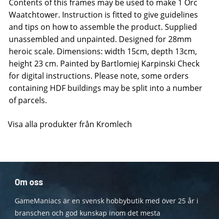
Contents of this frames may be used to make 1 Orc
Waatchtower. Instruction is fitted to give guidelines
and tips on how to assemble the product. Supplied
unassembled and unpainted. Designed for 28mm
heroic scale. Dimensions: width 15cm, depth 13cm,
height 23 cm. Painted by Bartlomiej Karpinski Check
for digital instructions. Please note, some orders
containing HDF buildings may be split into a number
of parcels.
Visa alla produkter från Kromlech
Om oss
GameManiacs är en svensk hobbybutik med över 25 år i
branschen och god kunskap inom det mesta