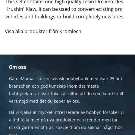
This set contains one high quality resin Orc Vehicles
Krushin' Klaw. It can be used to convert existing orc
vehicles and buildings or build completely new ones.
Visa alla produkter från Kromlech
Om oss
GameManiacs är en svensk hobbybutik med över 25 år i
branschen och god kunskap inom det mesta
hobbyrelaterat. Vårt fokus är alltid att du som kund skall
vara nöjd med det du köper av oss.
Då vi själva är mycket intresserade av hobbyn försöker vi
alltid följa med på nya produkter och trender men tar
också gärna emot tips, speciellt om du saknar något hos
oss!