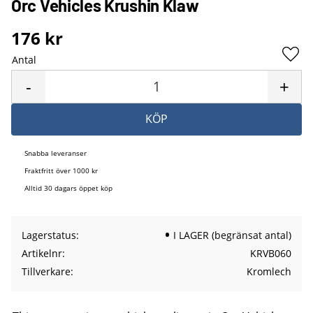
Orc Vehicles Krushin Klaw
176
kr
Antal
Lägg 
-
+
KÖP
Snabba leveranser
Fraktfritt över 1000 kr
Alltid 30 dagars öppet köp
Lagerstatus
I LAGER (begränsat antal)
Artikelnr
KRVB060
Tillverkare
Kromlech