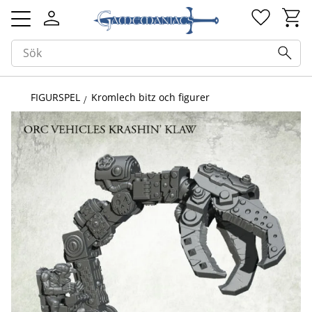
Kundv
Favorit
Meny
FIGURSPEL
Kromlech bitz och figurer