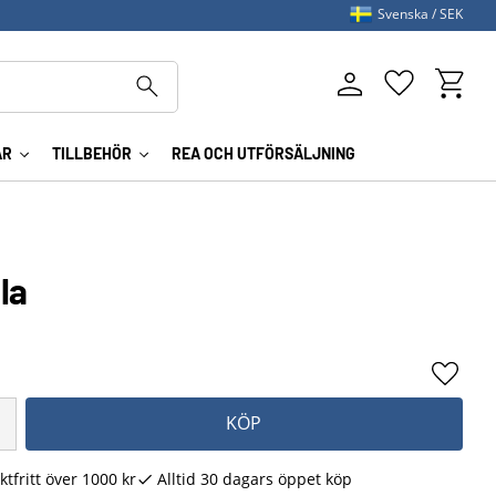
Svenska
SEK
Kundva
Favoriter
AR
TILLBEHÖR
REA OCH UTFÖRSÄLJNING
la
Lägg ti
KÖP
ktfritt över 1000 kr
Alltid 30 dagars öppet köp