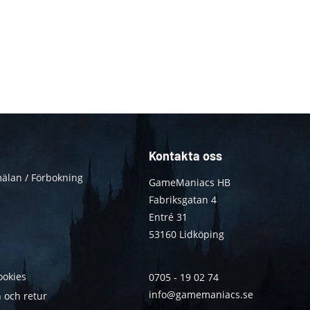
Kontakta oss
älan / Förbokning
GameManiacs HB
Fabriksgatan 4
Entré 31
53160 Lidköping
ookies
0705 - 19 02 74
info@gamemaniacs.se
 och retur